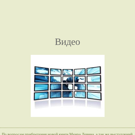
Видео
По вопросам прибретения новой книги Меира Левина, а так же выступлений,