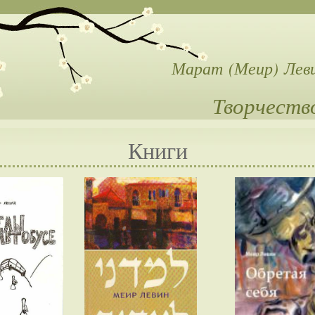
Марат (Меир) Лев
Творчеств
Книги